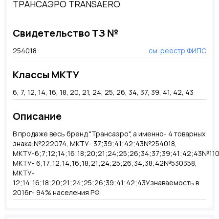
ТРАНСАЭРО TRANSAERO
Свидетельство ТЗ №
254018
см. реестр ФИПС
Классы МКТУ
6, 7, 12, 14, 16, 18, 20, 21, 24, 25, 26, 34, 37, 39, 41, 42, 43
Описание
В продаже весь бренд "Трансаэро", а именно- 4 товарных
знака:№222074, МКТУ- 37;39;41;42;43№254018,
МКТУ-6;7;12;14;16;18;20;21;24;25;26;34;37;39;41;42;43№110
МКТУ- 6;17;12;14;16;18;21;24;25;26;34;38;42№530358,
МКТУ-
12;14;16;18;20;21;24;25;26;39;41;42;43Узнаваемость в
2016г- 94% населения РФ