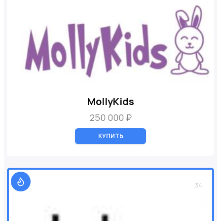
MollyKids
250 000 ₽
КУПИТЬ
34